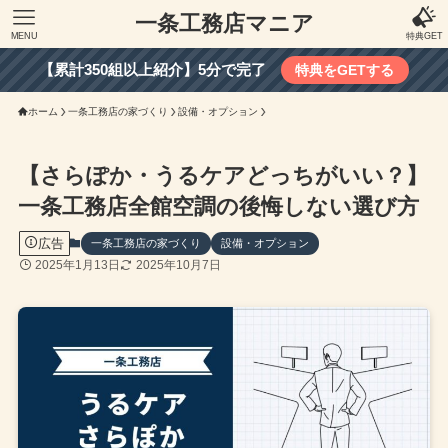
一条工務店マニア
MENU
特典GET
【累計350組以上紹介】5分で完了
特典をGETする
ホーム
一条工務店の家づくり
設備・オプション
【さらぽか・うるケアどっちがいい？】
一条工務店全館空調の後悔しない選び方
広告
一条工務店の家づくり
設備・オプション
2025年1月13日
2025年10月7日