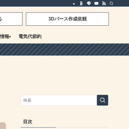
る
3Dパース作成依頼
情報
電気代節約
に
目次