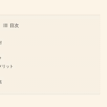
目次
討
？
メリット
店