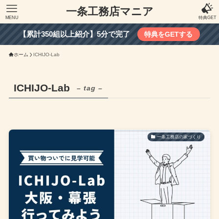
一条工務店マニア
MENU
特典GET
【累計350組以上紹介】5分で完了
特典をGETする
ホーム
ICHIJO-Lab
ICHIJO-Lab
– tag –
一条工務店の家づくり