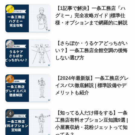
【1記事で解決】一条工務店「ハ
グミー」完全攻略ガイド |標準仕
様・オプションまで網羅的に解説
【さらぽか・うるケアどっちがい
い？】一条工務店全館空調の後悔
しない選び方
【2024年最新版】一条工務店グレ
イスバス徹底解説 | 標準設備やデ
メリットも紹介
【知ってる人だけ得をする】一条
工務店有料オプション豆知識9選 |
小屋裏収納・花粉ジェットって知
ってる？