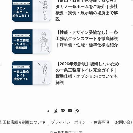
レ
【富山・石川で家を建てるなら】
タカノ一条ホームをご紹介｜会社
概要・実例・展示場の場所まで解
説
【性能・デザイン妥協なし】一条
工務店グランスマートを徹底解説
｜坪単価・性能・標準仕様も紹介
仕
【2026年最新版】後悔しないため
の一条工務店トイレ完全ガイド｜
標準仕様・オプションについても
解説
条工務店紹介制度について
プライバシーポリシー・免責事項
お問い合
©
一条工務店マニア.