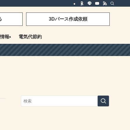
る
3Dパース作成依頼
情報
電気代節約