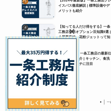
【2024年最新版】一条工務店グ
イスバス徹底解説 | 標準設備やデ
メリットも紹介
【知ってる人だけ得をする】一条
工務店有料オプション豆知識9選 |
小屋裏収納・花粉ジェットって知
ってる？
【2024最新】一条工務店の最新
様変更をご紹介 | キッチン、食洗
機、玄関ポーチに注目
一