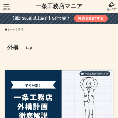
一条工務店マニア
MENU
特典GET
【累計350組以上紹介】5分で完了
特典をGETする
ホーム
外構
外構
– tag –
一条工務店の家づくり