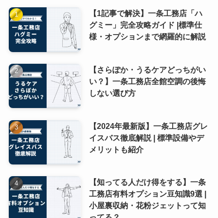
【1記事で解決】一条工務店「ハ
グミー」完全攻略ガイド |標準仕
様・オプションまで網羅的に解説
【さらぽか・うるケアどっちがい
い？】一条工務店全館空調の後悔
しない選び方
【2024年最新版】一条工務店グレ
イスバス徹底解説 | 標準設備やデ
メリットも紹介
【知ってる人だけ得をする】一条
工務店有料オプション豆知識9選 |
小屋裏収納・花粉ジェットって知
ってる？