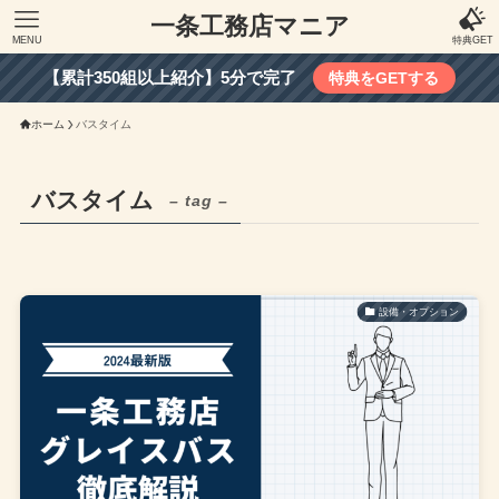
一条工務店マニア
MENU
特典GET
【累計350組以上紹介】5分で完了
特典をGETする
ホーム
バスタイム
バスタイム
– tag –
設備・オプション