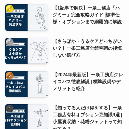
【1記事で解決】一条工務店「ハ
グミー」完全攻略ガイド |標準仕
様・オプションまで網羅的に解説
【さらぽか・うるケアどっちがい
い？】一条工務店全館空調の後悔
しない選び方
【2024年最新版】一条工務店グレ
イスバス徹底解説 | 標準設備やデ
メリットも紹介
【知ってる人だけ得をする】一条
工務店有料オプション豆知識9選 |
小屋裏収納・花粉ジェットって知
ってる？